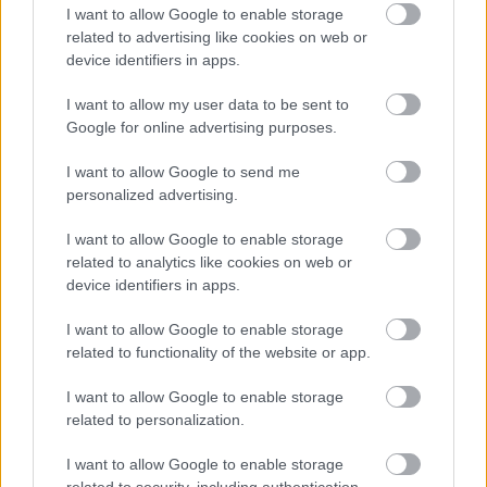
Borsós Zsófia
•
2024. augusztus 09.
0
I want to allow Google to enable storage
related to advertising like cookies on web or
device identifiers in apps.
Idén szeptember 16. és 22. között huszonharmadik
alkalommal rendezik meg az Európai Mobilitási
I want to allow my user data to be sent to
Hetet, amelynek célja, a környezetbarát és
Google for online advertising purposes.
fenntartható városi közlekedés népszerűsítése.
Európa legnagyobb közlekedési-környezetvédelmi
I want to allow Google to send me
kampánya évről évre egyre népszerűbb
personalized advertising.
Magyarországon. A társadalom…
I want to allow Google to enable storage
related to analytics like cookies on web or
device identifiers in apps.
I want to allow Google to enable storage
related to functionality of the website or app.
I want to allow Google to enable storage
related to personalization.
I want to allow Google to enable storage
related to security, including authentication