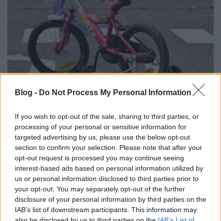
"Így kapcsolódunk az Európai
Blog -
Do Not Process My Personal Information
Mobilitási Héthez" 2024 - felhívás és
If you wish to opt-out of the sale, sharing to third parties, or
nyereményjáték
processing of your personal or sensitive information for
targeted advertising by us, please use the below opt-out
Borsós Zsófia
•
2024. szeptember 11.
0
section to confirm your selection. Please note that after your
opt-out request is processed you may continue seeing
Szeptember 16. és 22. között huszonharmadik
interest-based ads based on personal information utilized by
alkalommal rendezik meg az Európai Mobilitási
us or personal information disclosed to third parties prior to
Hetet, mely célja a környezetbarát és fenntartható
your opt-out. You may separately opt-out of the further
városi közlekedés népszerűsítése. Európa
disclosure of your personal information by third parties on the
legnagyobb közlekedési-környezetvédelmi
IAB’s list of downstream participants. This information may
kampányához kapcsolódva a Zöld-Híd Alapítvány az
also be disclosed by us to third parties on the
IAB’s List of