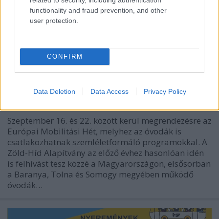
functionality and fraud prevention, and other
user protection.
"Így kapcsolódunk az Európai
CONFIRM
Mobilitási Héthez" 2023 - felhívás és
nyereményjáték
Data Deletion
Data Access
Privacy Policy
Borsós Zsófia
•
2023. szeptember 19.
0
Szeptember 16. és 22. között kerül megrendezésre az
Európai Mobilitási Hét, melyhez az óvodák is
csatlakozhatnak szemléletformáló programokkal. A
Zöld-Híd Alapítvány az előző évhez hasonlóan idén
is felhívást tesz közzé a Magyarországon, elsősorban
a Baranya, Tolna és Somogy megyében működő
óvodák…