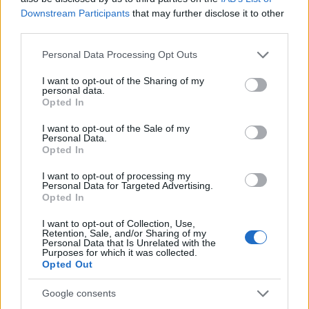
előző évekhez hasonlóan…
Downstream Participants
that may further disclose it to other
third parties.
Please note that this website/app uses one or more Google
Personal Data Processing Opt Outs
services and may gather and store information including but
not limited to your visit or usage behaviour. You may click to
I want to opt-out of the Sharing of my
personal data.
grant or deny consent to Google and its third-party tags to
Opted In
use your data for below specified purposes in below Google
consent section.
I want to opt-out of the Sale of my
Personal Data.
Opted In
I want to opt-out of processing my
Personal Data for Targeted Advertising.
Opted In
I want to opt-out of Collection, Use,
Retention, Sale, and/or Sharing of my
Personal Data that Is Unrelated with the
Purposes for which it was collected.
Európai Mobilitási Hét 2024
Opted Out
Idén is csatlakozhatnak a köznevelési
Google consents
intézmények