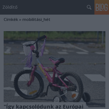
Zöldítő
Címkék
»
mobilitási_hét
"Így kapcsolódunk az Európai