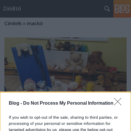
Zöldítő
Címkék
»
mackó
Blog -
Do Not Process My Personal Information
If you wish to opt-out of the sale, sharing to third parties, or
processing of your personal or sensitive information for
Mackó kiállítás a Dél-Zselic Óvodái,
targeted advertising by us, please use the below opt-out