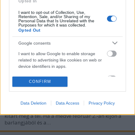
Opted In
I want to opt-out of Collection, Use,
Retention, Sale, and/or Sharing of my
Personal Data that Is Unrelated with the
Purposes for which it was collected.
Opted Out
Google consents
Bújj, bújj medve - mackós bábok és
I want to allow Google to enable storage
díszek
related to advertising like cookies on web or
device identifiers in apps.
Borsós Zsófia
•
2021. február 04.
0
I want to allow my user data to be sent to
Február 2. gyertyaszentelő Boldogasszony napja, a
CONFIRM
Google for online advertising purposes.
katolikus egyház Jézus bemutatásához
kapcsolódó ünnepe. A néphiedelem szerint ezen a
I want to allow Google to send me
napon a medve viselkedéséből következtethetünk
Data Deletion
Data Access
Privacy Policy
personalized advertising.
arra, hogy enyhül-e az idő a közeljövőben, vagy
kitart még a tél. Ha a medve február 2.-án kijön a
I want to allow Google to enable storage
barlangjából és a…
related to analytics like cookies on web or
device identifiers in apps.