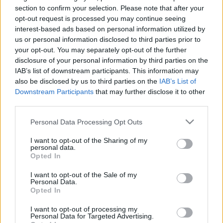
Bölcsődéje és Konyhái intézmény
section to confirm your selection. Please note that after your
opt-out request is processed you may continue seeing
Napsugár óvodájában
interest-based ads based on personal information utilized by
us or personal information disclosed to third parties prior to
Borsós Zsófia
•
2024. március 03.
0
your opt-out. You may separately opt-out of the further
disclosure of your personal information by third parties on the
Február másodika, Gyertyaszentelő Boldogasszony
IAB’s list of downstream participants. This information may
napja, melyhez a népi világban számos hiedelem,
also be disclosed by us to third parties on the
IAB’s List of
szokás, idő –és terményjóslás tartozik. Mind közül
Downstream Participants
that may further disclose it to other
talán a legismertebb a medvékhez tartozó időjóslás.
third parties.
Ha február második napján felébred a medve,
Please note that this website/app uses one or more Google
kibújik a barlangjából és meglátja az árnyékát,
Personal Data Processing Opt Outs
services and may gather and store information including but
megijed…
not limited to your visit or usage behaviour. You may click to
I want to opt-out of the Sharing of my
personal data.
grant or deny consent to Google and its third-party tags to
Opted In
use your data for below specified purposes in below Google
consent section.
I want to opt-out of the Sale of my
Personal Data.
Opted In
I want to opt-out of processing my
Personal Data for Targeted Advertising.