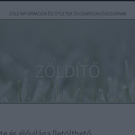
ZÖLD INFORMÁCIÓK ÉS ÖTLETEK ÓVODAPEDAGÓGUSOKNAK
ZÖLDÍTŐ
e és élővilága [letölthető