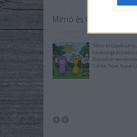
Mimó és Csipek
2020. január 13.
-
Borsós Zsófia
"Mimó és Csipek két b
kanárisárga és padlizs
Elsősorban természete
Cserke, Ficak, Kupacs