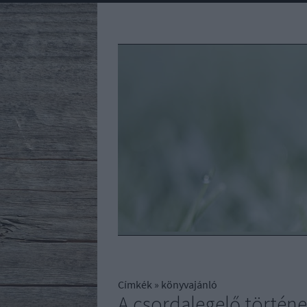
Címkék
»
könyvajánló
A csordalegelő történet