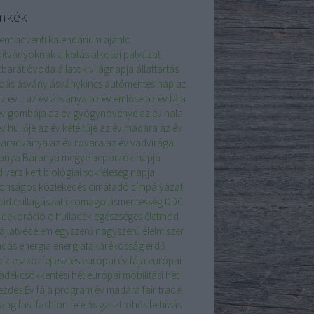
mkék
ent
adventi kalendárium
ajánló
pítványoknak
alkotás
alkotói pályázat
atbarát óvoda
állatok világnapja
állattartás
koás
ásvány
ásványkincs
autómentes nap
az
z év...
az év ásványa
az év emlőse
az év fája
év gombája
az év gyógynövénye
az év hala
v hüllője
az év kétéltűje
az év madara
az év
aradványa
az év rovara
az év vadvirága
anya
Baranya megye
beporzók napja
iverz kert
biológiai sokféleség napja
tonságos közlekedés
címátadó
címpályázat
lád
csillagászat
csomagolásmentesség
DDC
dekoráció
e-hulladék
egészséges életmód
ajlatvédelem
egyszerű nagyszerű
élelmiszer
adás
energia
energiatakarékosság
erdő
víz
eszközfejlesztés
európai év fája
európai
ladékcsökkentési hét
európai mobilitási hét
ezdés
Év fája program
év madara
fair trade
sang
fast fashion
felelős gasztrohős
felhívás