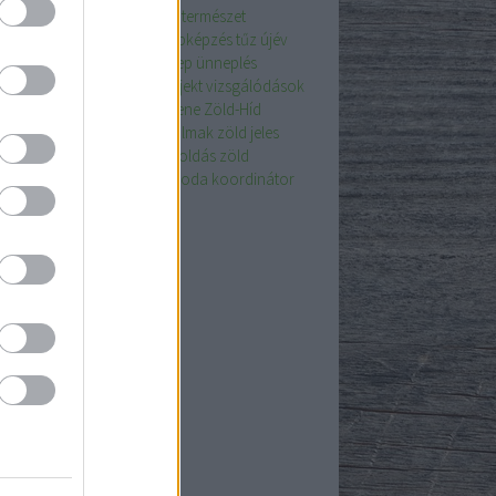
észetvédelem
termésünnep
természet
mészetvédelem
Tolna
továbbképzés
tűz
újév
ahasznosítás
újrapapír
ünnep
ünneplés
den
üveg
Veronika zeneprojekt
vizsgálódások
világnapja
weblap ajánló
zene
Zöld-Híd
pítvány
Zöldítő
zöld fogadalmak
zöld jeles
zöld jeles napok
Zöld Megoldás
zöld
oldás
Zöld Óvoda
Zöld Óvoda koordinátor
kefelhő
chívum
6 május
(
6
)
 április
(
6
)
6 március
(
6
)
6 február
(
6
)
6 január
(
6
)
5 december
(
6
)
5 november
(
6
)
5 október
(
6
)
5 szeptember
(
6
)
5 augusztus
(
6
)