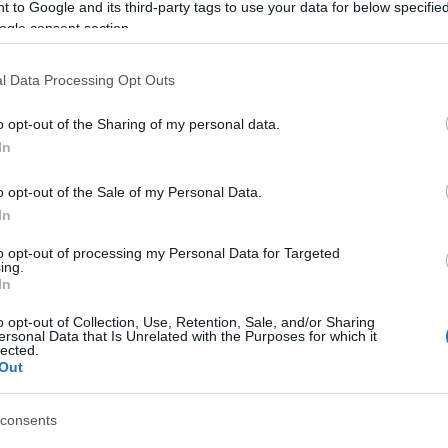
mag
 to Google and its third-party tags to use your data for below specifi
med
ogle consent section.
ken
ogatásának lehetőségei a Zöld Óvodák ajánlásai
klím
l Data Processing Opt Outs
műa
nap
o opt-out of the Sharing of my personal data.
nél
nye
In
zeti nevelő, mentor 2020-ban készített egy anyagot a
ÖK
 Célok témájának elméleti áttekintésére, mely itt
oko
o opt-out of the Sale of my Personal Data.
z ő vezetésével készült el 2021-ben a Fenntartható Fejlődési
öko
In
 lehetőségei a Zöld Óvodákban című szakmai…
okt
elő
to opt-out of processing my Personal Data for Targeted
ing.
ott
In
óvo
pap
o opt-out of Collection, Use, Retention, Sale, and/or Sharing
TOVÁBB
tov
ersonal Data that Is Unrelated with the Purposes for which it
lected.
fest
Out
sok
Szólj hozzá!
sze
könyvajánló
kiadványajánló
letölthető anyag
tan
consents
tav