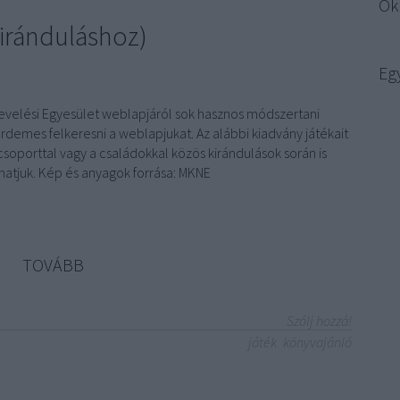
Ök
kiránduláshoz)
Eg
evelési Egyesület weblapjáról sok hasznos módszertani
rdemes felkeresni a weblapjukat. Az alábbi kiadvány játékait
csoporttal vagy a családokkal közös kirándulások során is
hatjuk. Kép és anyagok forrása: MKNE
TOVÁBB
Szólj hozzá!
játék
könyvajánló