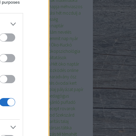
yar pásztor- és vadászkutyák
matematika
ed purposes
ve
meghívó
méhek
méhek napja
méhviaszos
dő
mentorálás
mese
mobilitási hét
mozdulj a
áért
MTVSZ
műanyagmentesség
nyagmentes július
múzeum
naptár
védelem
NEA
nemfizetettreklám
nevelés
küli munkanap
ne vásárolj semmit nap
nyár
reményjáték
nyomda
OGYÉI
Öko-Kuckó
OHÁLÓ
ökológiai lábnyom
ökopszichológia
stefon
ökoszisztéma szolgáltatások
tudatos vásárlás
Ökováros Hét
öko naptár
atási anyag
oktatóterem
öltözködés
online
adás
online konferencia
ősmaradvány
ősz
hon is zölden
óvodai fejlesztés
óvodai kert
dakert
óvodaudvar
pálmaolaj
pályázat
papír
írból
passzoldvissza
Pécs
pedagógus
ábbképzés
piknik
programajánló
puffadó
ék
pufi festék
rajzpályázat
recept
rovarok
színű kert
Somogy
super food
Szekszárd
nnyvíz
szódabikarbóna
takarítás
talaj
ácsadás
tanya
táplálkozás
társas
tátika
asz
távfűtés
tehetséggondozás
tél
témahét