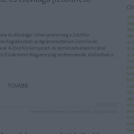
Cí
adv
ala
áll
nete és élővilága" címen jelent meg a Zöld Kör
alt
es foglalkoztató az Agrárminisztérium Zöld Forrás
év
a
al. A Zöld Kör környezet- és természetvédelmi céllal
az 
ely Észak-Kelet-Magyarország tevékenykedik, elsősorban a…
az é
ősm
Bar
biod
biz
TOVÁBB
csa
ddc
égh
Szólj hozzá!
elő
természetvédelem
könyvajánló
foglalkoztató
eső
hul
évk
far