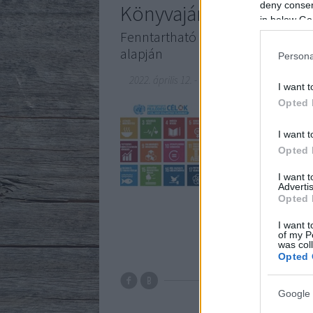
deny consent
Könyvajánló: Ötlettár
in below Go
Fenntartható Fejlődési Célok tám
alapján
Persona
2022. április 12.
-
Borsós Zsófia
I want t
Opted 
Bolla Zoltánné környe
Fenntartható Fejlődési
I want t
elérhető el. Szintén a
Opted 
Célok támogatásának
I want 
Advertis
Opted 
I want t
of my P
was col
Opted 
Google 