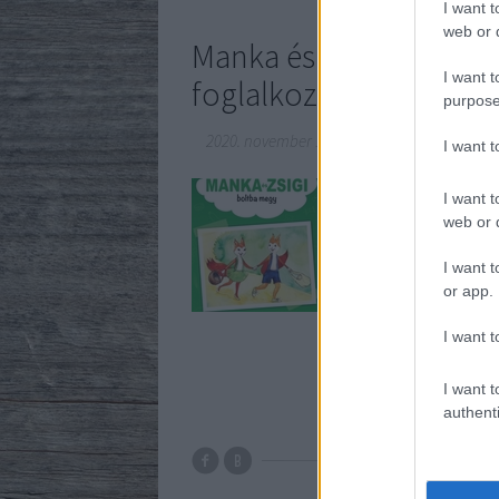
I want t
web or d
Manka és Zsigi boltba
I want t
foglalkoztató
purpose
2020. november 17.
-
Borsós Zsófia
I want 
A Magyar Természetvé
I want t
foglalkoztató füzete i
web or d
kiadvány nyomtatható 
ismertessen meg az ök
I want t
or app.
I want t
I want t
authenti