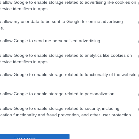
o allow Google to enable storage related to advertising like cookies on
tem
evice identifiers in apps.
ter
 megy! – ONLINE elérhető
újr
o allow my user data to be sent to Google for online advertising
zöl
s.
víz 
Ala
to allow Google to send me personalized advertising.
nap
meg
dők Szövetségének Manka és Zsigi boltba megy! című
o allow Google to enable storage related to analytics like cookies on
Cím
ngyenesen érhető el a szervezet weblapján. Az online
evice identifiers in apps.
és sokszorosítható, célja, hogy minél több gyermeket
Ar
otudatos bevásárlás és a szelektív gyűjtés témájával,…
o allow Google to enable storage related to functionality of the website
202
2026
202
o allow Google to enable storage related to personalization.
202
TOVÁBB
202
o allow Google to enable storage related to security, including
202
cation functionality and fraud prevention, and other user protection.
202
Szólj hozzá!
202
alkotás
könyvajánló
foglalkoztató
ökotudatos vásárlás
202
202