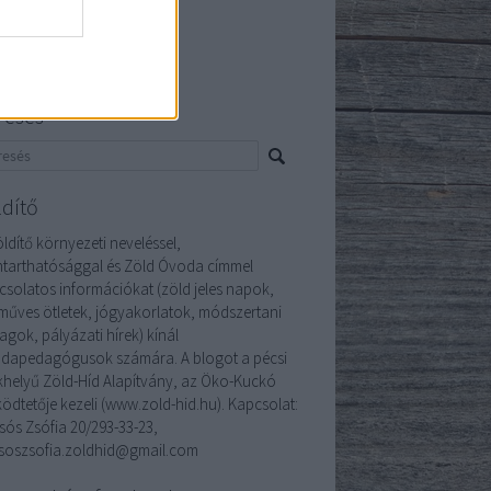
5 május
(
6
)
 április
(
6
)
ább
...
resés
ldítő
ldítő környezeti neveléssel,
ntarthatósággal és Zöld Óvoda címmel
csolatos információkat (zöld jeles napok,
műves ötletek, jógyakorlatok, módszertani
agok, pályázati hírek) kínál
dapedagógusok számára. A blogot a pécsi
khelyű Zöld-Híd Alapítvány, az Öko-Kuckó
ödtetője kezeli (www.zold-hid.hu). Kapcsolat:
sós Zsófia 20/293-33-23,
soszsofia.zoldhid@gmail.com