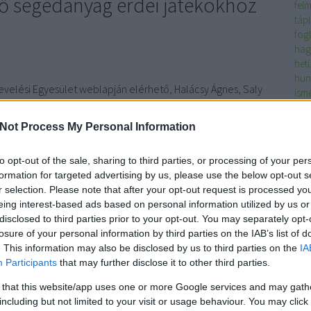
tő segédanyag erdei játékokhoz
fel
táp
fog
hag
het
hun
evelési Egyesület weblapján elérhető, Halácsy Ágnes, Saly
isme
 által szerkesztett Erdőélmény című könyvet szeretnénk az
óvo
elmébe ajánlani. Az anyag teljes terjedelmében letölthető
játé
Not Process My Personal Information
os játékötletet kínálva erdei…
kam
kár
to opt-out of the sale, sharing to third parties, or processing of your per
vil
formation for targeted advertising by us, please use the below opt-out s
klí
r selection. Please note that after your opt-out request is processed y
Kom
TOVÁBB
eing interest-based ads based on personal information utilized by us or
kör
disclosed to third parties prior to your opt-out. You may separately opt-
kör
losure of your personal information by third parties on the IAB’s list of
vil
. This information may also be disclosed by us to third parties on the
IA
Szólj hozzá!
tev
Participants
that may further disclose it to other third parties.
természet
erdő
könyvajánló
any
ma
 that this website/app uses one or more Google services and may gath
mad
including but not limited to your visit or usage behaviour. You may click 