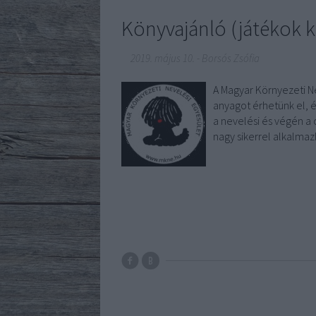
Könyvajánló (játékok 
2019. május 10.
-
Borsós Zsófia
A Magyar Környezeti N
anyagot érhetünk el, é
a nevelési és végén a 
nagy sikerrel alkalmaz