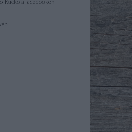
o-Kuckó a facebookon
yéb