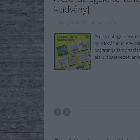
kiadvány]
2026. január 09.
-
Borsós Zsófia
"A csordalegelő törté
gondozásában egy szín
programja támogatásáv
alakult szervezet, am