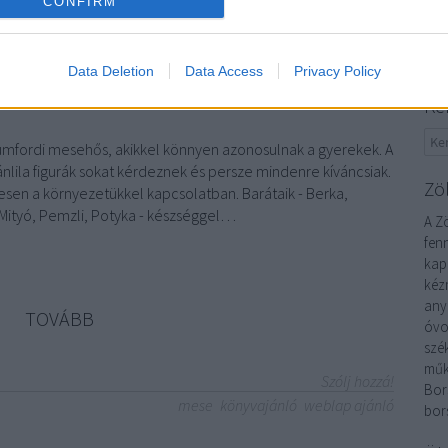
CONFIRM
202
2025
Tov
Data Deletion
Data Access
Privacy Policy
Ke
umfordi mesehős, akikkel könnyen azonosulnak a gyerekek. A
ánlila figurák sokat kérdeznek és persze mindenre kíváncsiak.
Zö
sen a környezetükkel kapcsolatban. Barátaik - Berka,
,Mityó, Pemzli, Potyka - készséggel…
A Zö
fen
kap
kéz
any
TOVÁBB
óvo
szé
műk
Szólj hozzá!
Bor
mese
könyvajánló
weblap ajánló
bor