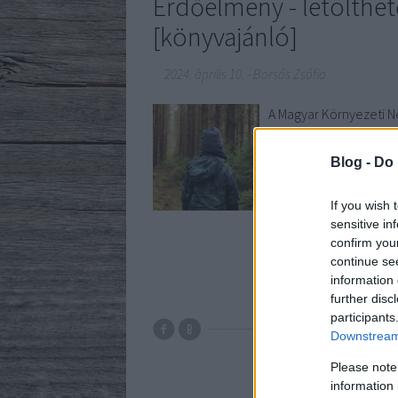
Erdőélmény - letölthe
[könyvajánló]
2024. április 10.
-
Borsós Zsófia
A Magyar Környezeti N
Erika és Victor András
óvodapedagógusok figy
Blog -
Do 
a fenti oldalról, szám
If you wish 
sensitive in
confirm you
continue se
information 
further disc
participants
Downstream 
Please note
information 