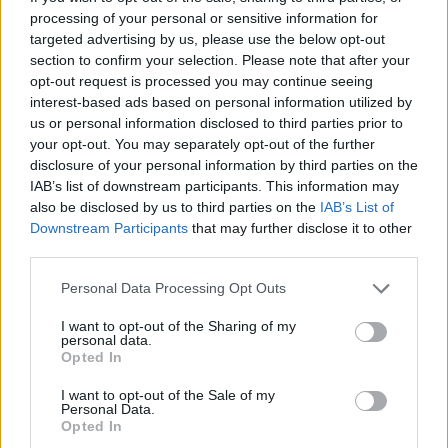
processing of your personal or sensitive information for
targeted advertising by us, please use the below opt-out
section to confirm your selection. Please note that after your
opt-out request is processed you may continue seeing
interest-based ads based on personal information utilized by
us or personal information disclosed to third parties prior to
your opt-out. You may separately opt-out of the further
disclosure of your personal information by third parties on the
IAB’s list of downstream participants. This information may
also be disclosed by us to third parties on the
IAB’s List of
Downstream Participants
that may further disclose it to other
Az év élőlényei 2026 - II. rész
third parties.
az év vadvirága, lepéje, beporzói és emlőse
Please note that this website/app uses one or more Google
Personal Data Processing Opt Outs
Borsós Zsófia
•
2026. április 07.
0
services and may gather and store information including but
not limited to your visit or usage behaviour. You may click to
I want to opt-out of the Sharing of my
personal data.
Az év madara, rovara, hala, hüllője, gombája és
grant or deny consent to Google and its third-party tags to
Opted In
fája után a sorozat második részében az év
use your data for below specified purposes in below Google
vadvirágát, lepkéjét, beporzóit és emlősét mutatjuk
consent section.
I want to opt-out of the Sale of my
Personal Data.
be. 1. Az év vadvirága:
Opted In
homoki árvalányhaj (fotó: Kiskunsági Nemzeti