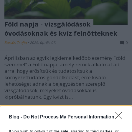
Föld napja - vizsgálódások
óvodásoknak és kvíz felnőtteknek
Borsós Zsófia
•
2026. április 07.
0
Áprilisban az egyik legkiemelkedőbb esemény “zöld
szemmel” a Föld napja, amely remek alkalmat ad
arra, hogy erősítsük és tudatosítsuk a
környezettudatos gondolkodást, erre kiváló
lehetőséget adnak a bejegyzésben szereplő
vizsgálódások, melyeket óvodásokkal is
kipróbálhatunk. Egy kvízt is…
Blog -
Do Not Process My Personal Information
If you wish to opt-out of the sale, sharing to third parties, or