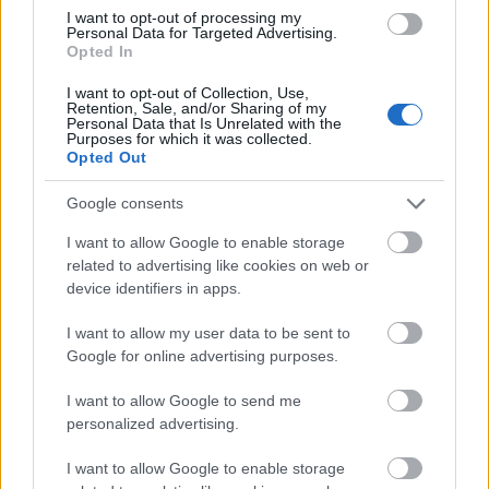
Park/Aradi Eszter) 2. Az év lepkéje: nagy
I want to opt-out of processing my
tűzlepke (fotó: MME/Kalotás…
Personal Data for Targeted Advertising.
Opted In
I want to opt-out of Collection, Use,
Retention, Sale, and/or Sharing of my
Personal Data that Is Unrelated with the
Purposes for which it was collected.
Opted Out
Google consents
I want to allow Google to enable storage
related to advertising like cookies on web or
device identifiers in apps.
I want to allow my user data to be sent to
Google for online advertising purposes.
I want to allow Google to send me
Pályázati felhívás „Zöld Óvoda”
personalized advertising.
„Címmegtartó Óvoda” és „Örökös
I want to allow Google to enable storage