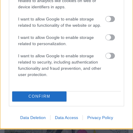
Zöld Óvoda" cím elnyerésére (2026)
related to analytics like cookies on web or
device identifiers in apps.
Borsós Zsófia
•
2026. április 07.
0
I want to allow Google to enable storage
Az Energiaügyi Minisztérium és a
related to functionality of the website or app.
Belügyminisztérium nyílt pályázatot hirdet az
óvodák számára, amelynek keretében az
I want to allow Google to enable storage
related to personalization.
intézmények „Zöld Óvoda”, „Címmegtartó Zöld
Óvoda” és „Örökös Zöld Óvoda" minősítő címet
I want to allow Google to enable storage
nyerhetnek el. Kép és szöveg forrása: Magyarországi
related to security, including authentication
Zöld Óvodák Hálózatának honlapja
functionality and fraud prevention, and other
user protection.
CONFIRM
Data Deletion
Data Access
Privacy Policy