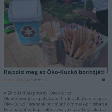
Rajzold meg az Öko-Kuckó borítóját!
Borsós Zsófia
•
2026. április 05.
0
A Zöld-Híd Alapítvány (Öko-Kuckó
Oktatóterem) rajzpályázatot hirdet: „Rajzold meg az
Öko-Kuckó Facebook borítóját!” címmel Áprilisban a
Föld napjához kapcsolódva várjuk az alkotásokat az