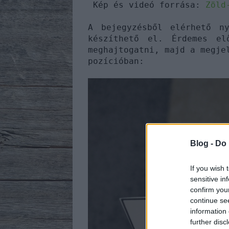
Kép és videó forrása:
Zöld
A bejegyzésből elérhető n
készíthető el. Érdemes el
meghajtogatni, majd a megje
pozícióban:
Blog -
Do 
If you wish 
sensitive in
confirm you
continue se
information 
further disc