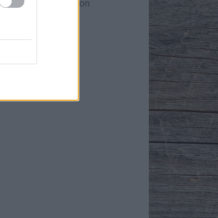
o-Kuckó a facebookon
yéb