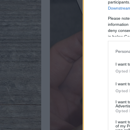
participants
Downstream 
Please note
information 
deny consent
in below Go
Persona
I want t
Opted 
I want t
Opted 
I want 
Advertis
Opted 
I want t
of my P
was col