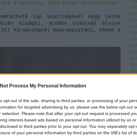
mag
-Híd Alapítvány (Öko-Kuckó Oktatóterem)
med
ken
yomtatható lap segítségével négy játék
klím
őször kivágni, minden oldalnál élezve
műa
lölt háromszögnél megragasztani, ebben a
nap
nél
nye
ÖK
oko
öko
okt
elő
ott
Not Process My Personal Information
óvo
pap
to opt-out of the sale, sharing to third parties, or processing of your per
tov
formation for targeted advertising by us, please use the below opt-out s
fest
r selection. Please note that after your opt-out request is processed y
sok
eing interest-based ads based on personal information utilized by us or
sze
disclosed to third parties prior to your opt-out. You may separately opt-
tan
losure of your personal information by third parties on the IAB’s list of
tav