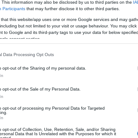
. This information may also be disclosed by us to third parties on the
IA
tem
Participants
that may further disclose it to other third parties.
ter
újr
 that this website/app uses one or more Google services and may gath
zöl
including but not limited to your visit or usage behaviour. You may click 
víz 
 to Google and its third-party tags to use your data for below specifi
Ala
ogle consent section.
nap
meg
l Data Processing Opt Outs
Cím
o opt-out of the Sharing of my personal data.
Ar
In
202
2026
o opt-out of the Sale of my Personal Data.
202
In
202
202
to opt-out of processing my Personal Data for Targeted
202
ing.
In
202
202
o opt-out of Collection, Use, Retention, Sale, and/or Sharing
202
ersonal Data that Is Unrelated with the Purposes for which it
202
lected.