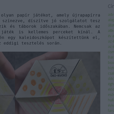
Cí
adv
 olyan papír játékot, amely újrapapírra
ala
 színezve, díszítve jó szolgálatot tesz
áll
zik és táborok időszakában. Nemcsak az
alt
 játék is kellemes perceket kínál. A
év
a
én egy kaleidoszkópot készítettünk el,
az 
z eddigi tesztelés során.
az é
ősm
Bar
biod
biz
csa
ddc
égh
elő
eső
hul
évk
far