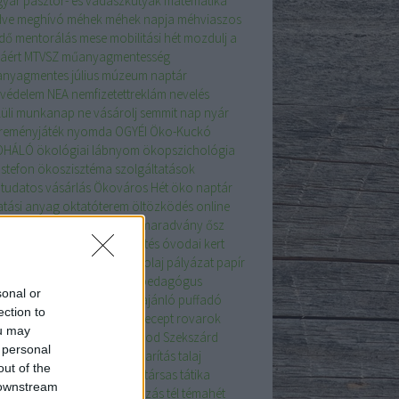
yar pásztor- és vadászkutyák
matematika
ve
meghívó
méhek
méhek napja
méhviaszos
dő
mentorálás
mese
mobilitási hét
mozdulj a
áért
MTVSZ
műanyagmentesség
nyagmentes július
múzeum
naptár
védelem
NEA
nemfizetettreklám
nevelés
küli munkanap
ne vásárolj semmit nap
nyár
reményjáték
nyomda
OGYÉI
Öko-Kuckó
OHÁLÓ
ökológiai lábnyom
ökopszichológia
stefon
ökoszisztéma szolgáltatások
tudatos vásárlás
Ökováros Hét
öko naptár
atási anyag
oktatóterem
öltözködés
online
adás
online konferencia
ősmaradvány
ősz
hon is zölden
óvodai fejlesztés
óvodai kert
dakert
óvodaudvar
pálmaolaj
pályázat
papír
írból
passzoldvissza
Pécs
pedagógus
sonal or
ábbképzés
piknik
programajánló
puffadó
ection to
ék
pufi festék
rajzpályázat
recept
rovarok
ou may
színű kert
Somogy
super food
Szekszárd
 personal
nnyvíz
szódabikarbóna
takarítás
talaj
out of the
ácsadás
tanya
táplálkozás
társas
tátika
 downstream
asz
távfűtés
tehetséggondozás
tél
témahét