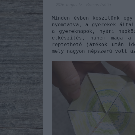
2026. május 18.
-
Borsós Zsófia
Minden évben készítünk egy
nyomtatva, a gyerekek által
a gyereknapok, nyári napkö
elkészítés, hanem maga a
reptethető játékok után id
mely nagyon népszerű volt a