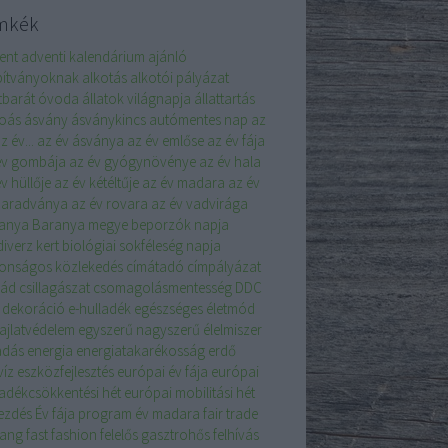
mkék
ent
adventi kalendárium
ajánló
pítványoknak
alkotás
alkotói pályázat
atbarát óvoda
állatok világnapja
állattartás
koás
ásvány
ásványkincs
autómentes nap
az
z év...
az év ásványa
az év emlőse
az év fája
év gombája
az év gyógynövénye
az év hala
v hüllője
az év kétéltűje
az év madara
az év
aradványa
az év rovara
az év vadvirága
anya
Baranya megye
beporzók napja
iverz kert
biológiai sokféleség napja
tonságos közlekedés
címátadó
címpályázat
lád
csillagászat
csomagolásmentesség
DDC
dekoráció
e-hulladék
egészséges életmód
ajlatvédelem
egyszerű nagyszerű
élelmiszer
adás
energia
energiatakarékosság
erdő
víz
eszközfejlesztés
európai év fája
európai
ladékcsökkentési hét
európai mobilitási hét
ezdés
Év fája program
év madara
fair trade
sang
fast fashion
felelős gasztrohős
felhívás