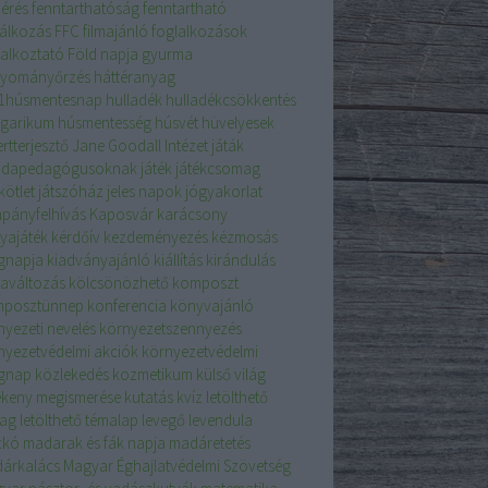
mérés
fenntarthatóság
fenntartható
lálkozás
FFC
filmajánló
foglalkozások
lalkoztató
Föld napja
gyurma
yományőrzés
háttéranyag
i1húsmentesnap
hulladék
hulladékcsökkentés
garikum
húsmentesség
húsvét
hüvelyesek
rtterjesztő
Jane Goodall Intézet
játák
dapedagógusoknak
játék
játékcsomag
kötlet
játszóház
jeles napok
jógyakorlat
pányfelhívás
Kaposvár
karácsony
tyajáték
kérdőív
kezdeményezés
kézmosás
ágnapja
kiadványajánló
kiállítás
kirándulás
maváltozás
kölcsönözhető
komposzt
posztünnep
konferencia
könyvajánló
nyezeti nevelés
környezetszennyezés
nyezetvédelmi akciók
környezetvédelmi
ágnap
közlekedés
kozmetikum
külső világ
ékeny megismerése
kutatás
kvíz
letölthető
ag
letölthető témalap
levegő
levendula
ckó
madarak és fák napja
madáretetés
árkalács
Magyar Éghajlatvédelmi Szövetség