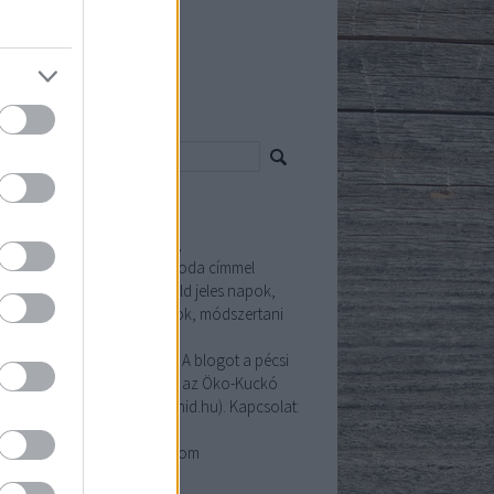
5 május
(
6
)
 április
(
6
)
ább
...
resés
ldítő
ldítő környezeti neveléssel,
ntarthatósággal és Zöld Óvoda címmel
csolatos információkat (zöld jeles napok,
műves ötletek, jógyakorlatok, módszertani
agok, pályázati hírek) kínál
dapedagógusok számára. A blogot a pécsi
khelyű Zöld-Híd Alapítvány, az Öko-Kuckó
ödtetője kezeli (www.zold-hid.hu). Kapcsolat:
sós Zsófia 20/293-33-23,
soszsofia.zoldhid@gmail.com