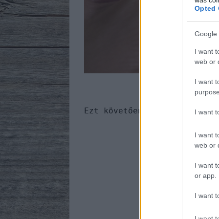
Opted 
Google 
I want t
web or d
I want t
purpose
Ezt követően érdemes csak m
I want 
I want t
web or d
Let
I want t
or app.
I want t
I want t