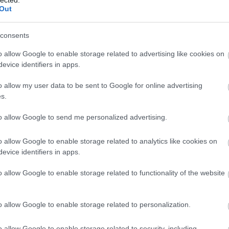
Out
202
2025
Tov
consents
Ke
o allow Google to enable storage related to advertising like cookies on
evice identifiers in apps.
o allow my user data to be sent to Google for online advertising
Zö
s.
A Zö
intákkal díszíteni.
to allow Google to send me personalized advertising.
fen
kap
o allow Google to enable storage related to analytics like cookies on
kéz
evice identifiers in apps.
any
ölthető játék
óvo
o allow Google to enable storage related to functionality of the website
szé
műk
Bor
o allow Google to enable storage related to personalization.
bor
o allow Google to enable storage related to security, including