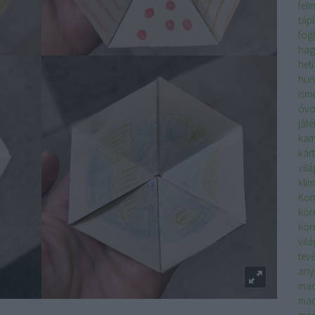
fel
táp
fog
hag
het
hun
isme
óvo
játé
kam
kár
vil
klí
Kom
kör
kör
vil
tev
any
ma
mad