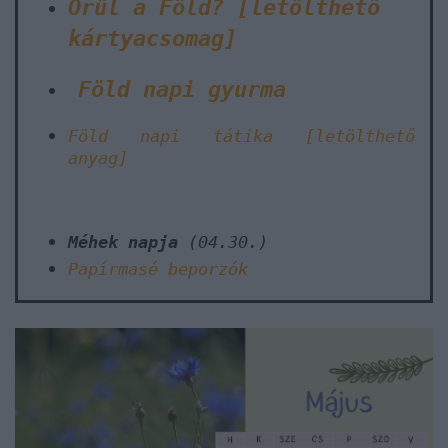
Örül a Föld? [letölthető
kártyacsomag]
Föld napi gyurma
Föld napi tátika [letölthető
anyag]
Méhek napja
(04.30.)
Papírmasé beporzók