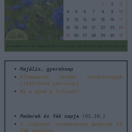
Majális, gyereknap
Klímabarát óvodai rendezvények
[letölhető szórólap]
Mi a gond a lufival?
Madarak és fák napja
(05.10.)
3 izgalmas tevékenység madarak és
fák napjára