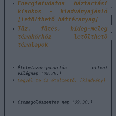
Energiatudatos háztartási
kisokos - kiadványajánló
[letölthető háttéranyag]
Tűz, fűtés, hideg-meleg
témakörhöz letölthető
témalapok
Élelmiszer-pazarlás elleni
világnap
(09.29.)
Legyél te is ételmentő! [kiadvány]
Csomagolásmentes nap
(09.30.)