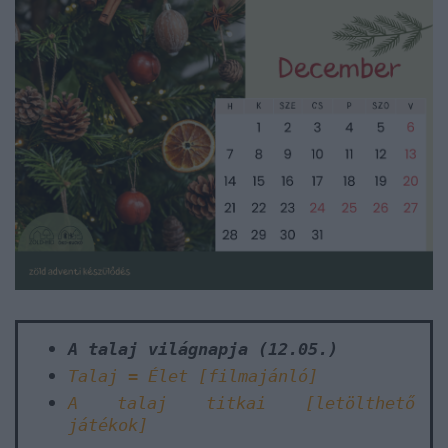
A talaj világnapja (12.05.)
Talaj = Élet [filmajánló]
A talaj titkai [letölthető
játékok]