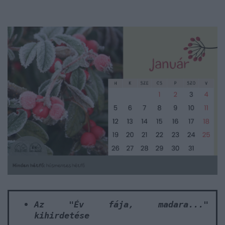
Az "Év fája, madara..."
kihirdetése