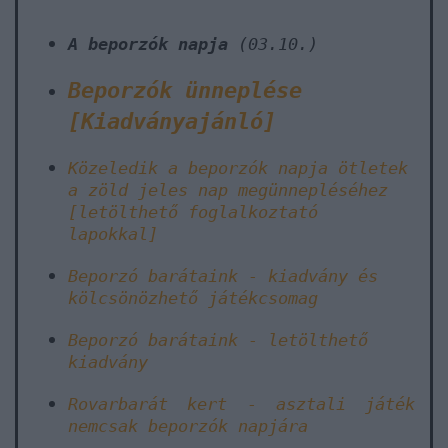
A beporzók napja
(03.10.)
Beporzók ünneplése
[Kiadványajánló]
Közeledik a beporzók napja
ötletek
a zöld jeles nap megünnepléséhez
[letölthető foglalkoztató
lapokkal]
Beporzó barátaink - kiadvány és
kölcsönözhető játékcsomag
Beporzó barátaink - letölthető
kiadvány
Rovarbarát kert - asztali játék
nemcsak beporzók napjára