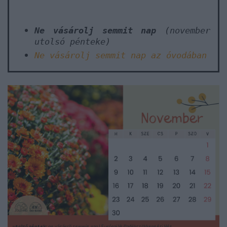
Ne vásárolj semmit nap
(november
utolsó pénteke)
Ne vásárolj semmit nap az óvodában