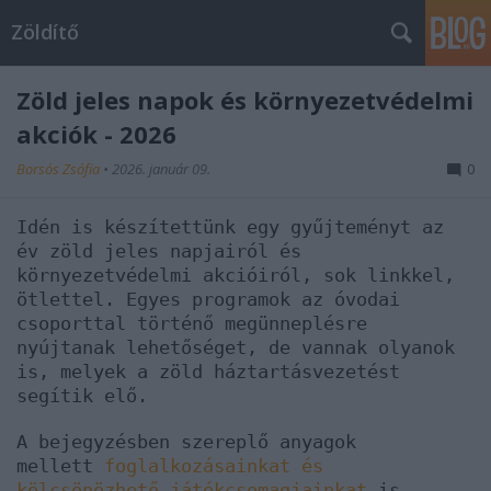
Zöldítő
Zöld jeles napok és környezetvédelmi
akciók - 2026
Borsós Zsófia
•
2026. január 09.
0
Idén is készítettünk egy gyűjteményt az
év zöld jeles napjairól és
környezetvédelmi akcióiról, sok linkkel,
ötlettel. Egyes programok az óvodai
csoporttal történő megünneplésre
nyújtanak lehetőséget, de vannak olyanok
is, melyek a zöld háztartásvezetést
segítik elő.
A bejegyzésben szereplő anyagok
mellett
foglalkozásainkat és
kölcsönözhető játékcsomagjainkat
is