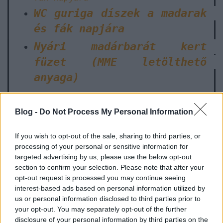
WC guriga díszek a madarak
és fák napjára
Nyári madárbarát kert
füzet (MME letölthető
anyaga)
Blog -
Do Not Process My Personal Information
Nemzetközi klímaváltozási
nap
(05.15.)
If you wish to opt-out of the sale, sharing to third parties, or
processing of your personal or sensitive information for
targeted advertising by us, please use the below opt-out
section to confirm your selection. Please note that after your
Állat és növényszeretet
opt-out request is processed you may continue seeing
napja
(05.15.)
interest-based ads based on personal information utilized by
Ismerd meg a hungarikumokat! -
us or personal information disclosed to third parties prior to
foglalkoztató [letölthető]
your opt-out. You may separately opt-out of the further
disclosure of your personal information by third parties on the