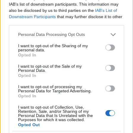
IAB’s list of downstream participants. This information may
also be disclosed by us to third parties on the
IAB’s List of
Biológiai sokféleség
Downstream Participants
that may further disclose it to other
third parties.
napja
(05.22.)
Sokszínű világunk játékcsomag
Please note that this website/app uses one or more Google
Personal Data Processing Opt Outs
A biológiai sokféleség témájának
services and may gather and store information including but
feldolgozása az óvodában
not limited to your visit or usage behaviour. You may click to
I want to opt-out of the Sharing of my
personal data.
grant or deny consent to Google and its third-party tags to
Opted In
use your data for below specified purposes in below Google
consent section.
I want to opt-out of the Sale of my
Personal Data.
A fair trade kereskedelem
Opted In
világnapja
- május második
szombatja
I want to opt-out of processing my
Personal Data for Targeted Advertising.
Egy csésze kávé ára
Opted In
I want to opt-out of Collection, Use,
Retention, Sale, and/or Sharing of my
Personal Data that Is Unrelated with the
Környezetvédelmi világnap
(06.05.)
Purposes for which it was collected.
Környezetvédelmi világnap az
Opted Out
óvodában