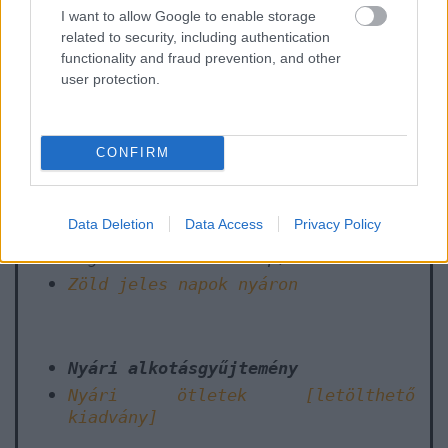
I want to allow Google to enable storage
related to security, including authentication
Elsivatagosodás és aszály elleni
functionality and fraud prevention, and other
küzdelem világnapja
(06.17.)
user protection.
Barlangok világnapja
(06.25.)
CONFIRM
Data Deletion
Data Access
Privacy Policy
Nap napja
(a nyári napfordulóhoz
legközelebbi vasárnap)
Zöld jeles napok nyáron
Nyári alkotásgyűjtemény
Nyári ötletek [letölthető
kiadvány]