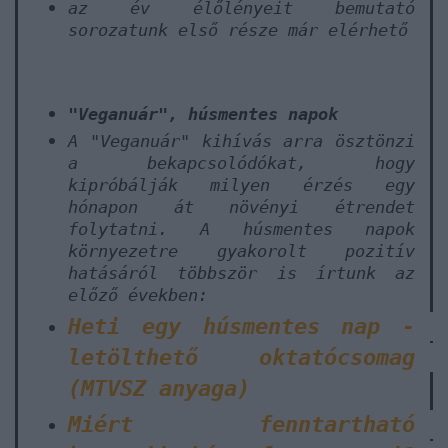
az év élőlényeit bemutató
sorozatunk első része már elérhető
"Veganuár", húsmentes napok
A
"Veganuár"
kihívás arra ösztönzi
a bekapcsolódókat, hogy
kipróbálják milyen érzés egy
hónapon át növényi étrendet
folytatni. A húsmentes napok
környezetre gyakorolt pozitív
hatásáról többször is írtunk az
előző években:
Heti egy húsmentes nap -
letölthető oktatócsomag
(MTVSZ anyaga)
Miért fenntartható