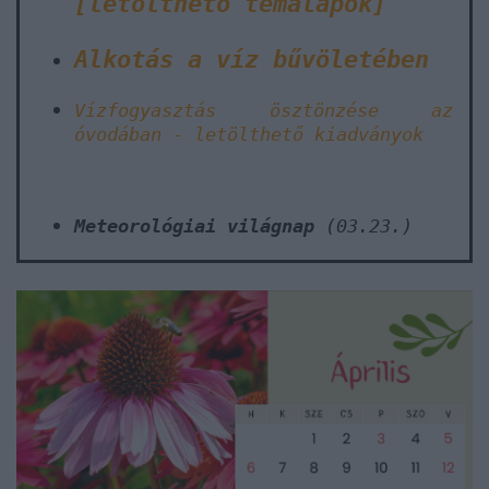
[letölthető témalapok]
Alkotás a víz bűvöletében
Vízfogyasztás ösztönzése az
óvodában - letölthető kiadványok
Meteorológiai világnap
(03.23.)