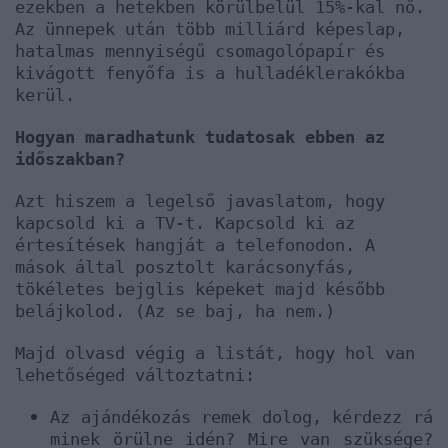
ezekben a hetekben körülbelül 15%-kal nő.
Az ünnepek után több milliárd képeslap,
hatalmas mennyiségű csomagolópapír és
kivágott fenyőfa is a hulladéklerakókba
kerül.
Hogyan maradhatunk tudatosak ebben az
időszakban?
Azt hiszem a legelső javaslatom, hogy
kapcsold ki a TV-t. Kapcsold ki az
értesítések hangját a telefonodon. A
mások által posztolt karácsonyfás,
tökéletes bejglis képeket majd később
belájkolod. (Az se baj, ha nem.)
Majd olvasd végig a listát, hogy hol van
lehetőséged változtatni:
Az ajándékozás remek dolog, kérdezz rá
minek örülne idén? Mire van szüksége?