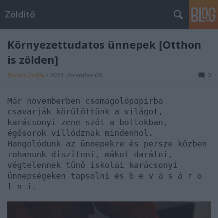
Zöldítő
Környezettudatos ünnepek [Otthon
is zölden]
Borsós Zsófia
•
2024. december 09.
0
Már novemberben csomagolópapírba
csavarják körülöttünk a világot,
karácsonyi zene szól a boltokban,
égősorok villódznak mindenhol.
Hangolódunk az ünnepekre és persze közben
rohanunk díszíteni, mákot darálni,
végtelennek tűnő iskolai karácsonyi
ünnepségeken tapsolni és b e v á s á r o
l n i.