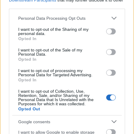
Downstream Participants
that may further disclose it to other
igazi karácsony hóesés nélkül? A
third parties.
másodikra már tudjuk a választ.
Please note that this website/app uses one or more Google
Létezik, ahogy az első is.
Personal Data Processing Opt Outs
services and may gather and store information including but
Alternatívaként ismerjük a fenyőágat,
not limited to your visit or usage behaviour. You may click to
I want to opt-out of the Sharing of my
tartós faelemeket stb. Ha élő fát
personal data.
grant or deny consent to Google and its third-party tags to
választasz helyi, fenntartható forrást
Opted In
use your data for below specified purposes in below Google
keress. Ha a műfenyő mellett döntesz,
consent section.
minőségit válassz, és használd hosszan
I want to opt-out of the Sale of my
Personal Data.
(nagyon-nagyon hosszan). A tűlevelek
Opted In
porszívózásánál csak egy rosszabb van
ha műanyag tűlevél roncsokat
I want to opt-out of processing my
Personal Data for Targeted Advertising.
porszívózol.
Opted In
Az lakásdíszek esetében használj
természetes anyagokat (dió,
I want to opt-out of Collection, Use,
Retention, Sale, and/or Sharing of my
narancshéjat) vagy készíthetsz
Personal Data that Is Unrelated with the
Purposes for which it was collected.
kartonpapír díszeket. Kerüld a műanyag
Opted Out
vagy egyszer használatos rémesen hamar
megkopó vagy széttörő, szétszakadó
Google consents
darabokat. Nem kell több. Ha
energiatakarékos LED fényekre váltasz,
I want to allow Google to enable storage