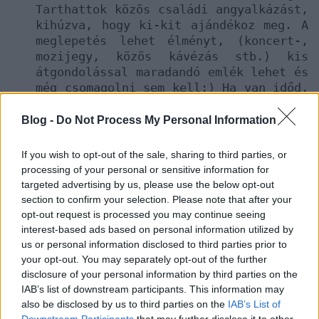
Tarthattok közös családi angyalkázást,
kihúzva, hogy ki-kit ajándékoz meg. A
meglepetés lehet élményt, (koncert-,
mozijegy, közös kávézás stb.) kis
átgondolással maradandó emlék lehet és
még csomagolni sem kell;) Ha van időd,
készíthetsz egyedi ajándékokat. Süss,
írj, horgolj bármit. Ha nem bízol a
Blog -
Do Not Process My Personal Information
kézügyességedben támogasd a
kistermelőket. Ha pedig új dolgot
If you wish to opt-out of the sale, sharing to third parties, or
vásárolsz válassz hosszú távon hasznos
processing of your personal or sensitive information for
és tartós darabokat, újrahasznosítható
targeted advertising by us, please use the below opt-out
vagy organikus anyagból.
section to confirm your selection. Please note that after your
opt-out request is processed you may continue seeing
Nem kell új csomagolópapír rudakkal
interest-based ads based on personal information utilized by
felfegyverkezve tolakodnod a buszon
us or personal information disclosed to third parties prior to
sem. Használhatsz anyagokat,
your opt-out. You may separately opt-out of the further
ajándéktasakokat amik már úgyis
disclosure of your personal information by third parties on the
megtalálhatóak otthon.
IAB’s list of downstream participants. This information may
Hogyan lehetne igazi a karácsony
also be disclosed by us to third parties on the
IAB’s List of
karácsonyfa nélkül? Hogyan lehetne