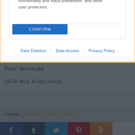
functionality and fraud prevention, and other
Tehát vegyél mély levegőt, nézz körül és
user protection.
értsd meg, hogy bele fogunk fulladni a
szemétbe. Amit kompenzálni akarunk a
számtalan ajándékkal az pénzben nem
CONFIRM
nevesíthető meg. Szánj időt magadra,
azokra akik fontosak neked és minden
rendben lesz!
Data Deletion
Data Access
Privacy Policy
Poór Veronika
Zöld-Híd Alapítvány
Címkék:
karácsony
otthon is zölden