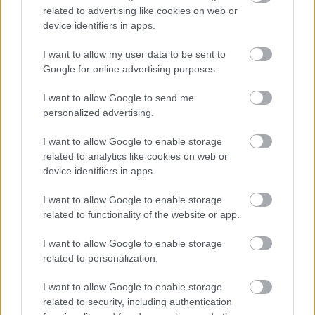
kevesebb energiát fogyasztasz és
related to advertising like cookies on web or
környezettudatosabb is vagy.
device identifiers in apps.
Az ünnep fontos része a nagy közös
I want to allow my user data to be sent to
étkezés. Vásárolj a piacon,
Google for online advertising purposes.
szezonálisan, hogy csökkentsd az
élelmiszerek szállításával járó
I want to allow Google to send me
környezeti terhelést. El is
personalized advertising.
oszthatjátok a főzést, beszéljetek
össze mit hozzanak a látogatók!
I want to allow Google to enable storage
Figyelj arra, hogy annyi étel
related to analytics like cookies on web or
készüljön amennyire szükség van, a
device identifiers in apps.
maradékot használd fel vagy
komposztálj.
I want to allow Google to enable storage
related to functionality of the website or app.
Ha lehetőséged van rá fontold meg,
hogy adományozol valamilyen
I want to allow Google to enable storage
jótékonysági szervezetnek. Ez
related to personalization.
különösen fontos lehet azoknak, akik
szükséget szenvednek–és itt
I want to allow Google to enable storage
kiemelendő–nem csak karácsonykor.
related to security, including authentication