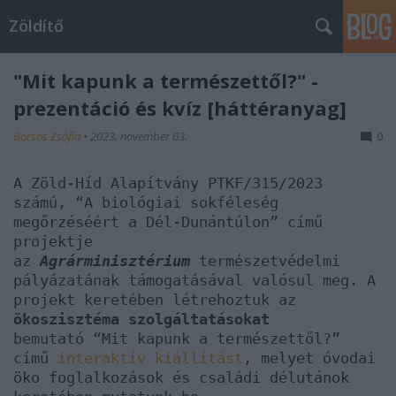
Zöldítő
"Mit kapunk a természettől?" -
prezentáció és kvíz [háttéranyag]
Borsós Zsófia
•
2023. november 03.
0
A Zöld-Híd Alapítvány PTKF/315/2023
számú, “A biológiai sokféleség
megőrzéséért a Dél-Dunántúlon” című
projektje
az
Agrárminisztérium
természetvédelmi
pályázatának támogatásával valósul meg. A
projekt keretében létrehoztuk az
ökoszisztéma szolgáltatásokat
bemutató “Mit kapunk a természettől?”
című
interaktív kiállítást
, melyet óvodai
öko foglalkozások és családi délutánok