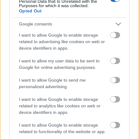
Personal Data that Is Unrelated with the
Purposes for which it was collected.
Opted Out
Címkék:
kvíz
háttéranyag
ökoszisztéma szolgáltatások
Google consents
I want to allow Google to enable storage
related to advertising like cookies on web or
Ajánlott bejegyzések:
device identifiers in apps.
I want to allow my user data to be sent to
Beporzók napja_KVÍZ
Google for online advertising purposes.
I want to allow Google to send me
personalized advertising.
Kuka-fogyókúra_(kvíz)játék
I want to allow Google to enable storage
related to analytics like cookies on web or
device identifiers in apps.
I want to allow Google to enable storage
Tudjuk, mi van a mobilunk mögött?
related to functionality of the website or app.
[TechTudatos kvíz]