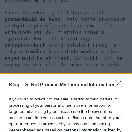
keretében mutatunk be.
Ennek részeként jött létre az alábbi
prezentáció és kvíz
, mely háttéranyagként
szolgál a pedagógusok és a téma iránt
érdeklődő szülők, fiatalok számára
egyaránt. Emellett készül egy
pedagógusoknak szóló oktatási anyag is,
mely a témához kapcsolódó módszereinkbe
enged majd betekintést. Az utóbbi online
anyag közzétételét decemberre tervezzük.
Prezentáció
Blog -
Do Not Process My Personal Information
If you wish to opt-out of the sale, sharing to third parties, or
processing of your personal or sensitive information for
targeted advertising by us, please use the below opt-out
section to confirm your selection. Please note that after your
opt-out request is processed you may continue seeing
interest-based ads based on personal information utilized by