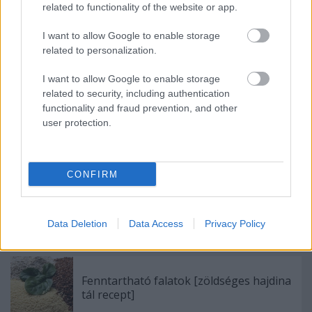
related to functionality of the website or app.
I want to allow Google to enable storage
related to personalization.
Forrás:
MTVSZ Youtube csatorna
I want to allow Google to enable storage
related to security, including authentication
functionality and fraud prevention, and other
user protection.
Címkék:
táplálkozás
recept
felhívás
ökológiai lábnyom
otthon
is zölden
CONFIRM
Data Deletion
Data Access
Privacy Policy
Ajánlott bejegyzések:
Fenntartható falatok [zöldséges hajdina
tál recept]