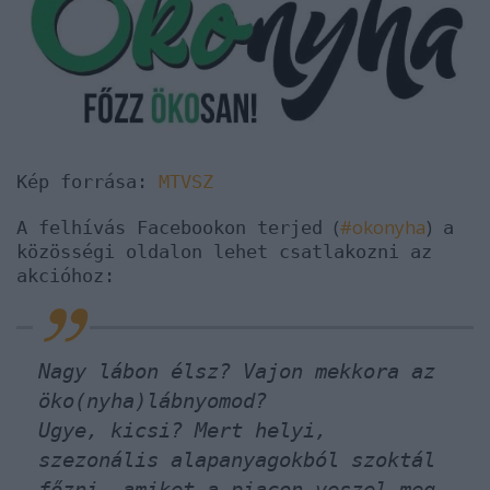
Kép forrása:
MTVSZ
(
#okonyha
)
A felhívás Facebookon terjed
a
közösségi oldalon lehet csatlakozni az
akcióhoz:
Nagy lábon élsz? Vajon mekkora az
öko(nyha)lábnyomod?
Ugye, kicsi? Mert helyi,
szezonális alapanyagokból szoktál
főzni, amiket a piacon veszel meg