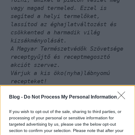
vagy magad termeled. Ezzel is
segíted a helyi termelőket,
lassítod az éghajlatváltozást és
csökkented a harmadik világ
kizsákmányolását.
A Magyar Természetvédők Szövetsége
receptgyűjtő és receptmegosztó
akciót szervez.
Várjuk a kis öko(nyha)lábnyomú
recepteket!
Oszd meg mindenkivel! Oszd meg
velünk is! Határidő: NOVEMBER 28.
Blog -
Do Not Process My Personal Information
Hogyan?
If you wish to opt-out of the sale, sharing to third parties, or
- Készíts képet a kész ételről
processing of your personal or sensitive information for
vagy az alapanyagokról, lehet
targeted advertising by us, please use the below opt-out
montázs is.
section to confirm your selection. Please note that after your