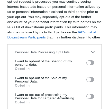
opt-out request is processed you may continue seeing
- Írd össze a hozzávalók listáját!
interest-based ads based on personal information utilized by
- Néhány szóban oszd meg, hogyan
us or personal information disclosed to third parties prior to
készítetted!
your opt-out. You may separately opt-out of the further
- Tartozik egy történet a
disclosure of your personal information by third parties on the
IAB’s list of downstream participants. This information may
recepthez? Meséld el, miért ezt az
also be disclosed by us to third parties on the
IAB’s List of
ételt választottad!
Downstream Participants
that may further disclose it to other
- Posztold ki a facebookra
third parties.
november 28-ig az #okonyha hashtag
Please note that this website/app uses one or more Google
Personal Data Processing Opt Outs
használatával!
services and may gather and store information including but
- Tedd nyilvánossá a posztot!
not limited to your visit or usage behaviour. You may click to
I want to opt-out of the Sharing of my
personal data.
grant or deny consent to Google and its third-party tags to
Az akció végén, november 29-én, a
Opted In
use your data for below specified purposes in below Google
receptmegosztók között, 10
consent section.
I want to opt-out of the Sale of my
szerencsés nyertesnek értékes
Personal Data.
Opted In
környezettudatos nyereményeket
sorsolunk ki.
I want to opt-out of processing my
Personal Data for Targeted Advertising.
Opted In