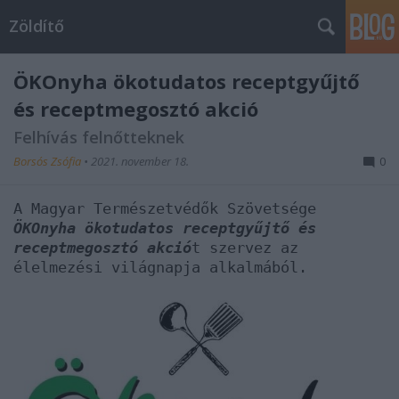
Zöldítő
ÖKOnyha ökotudatos receptgyűjtő
és receptmegosztó akció
Felhívás felnőtteknek
Borsós Zsófia
•
2021. november 18.
0
A Magyar Természetvédők Szövetsége
ÖKOnyha ökotudatos receptgyűjtő és
receptmegosztó akció
t szervez az
élelmezési világnapja alkalmából.