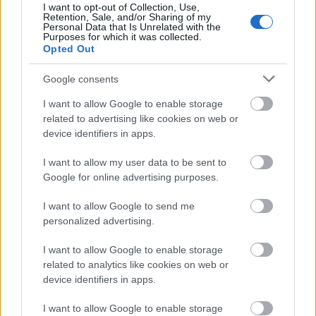
I want to opt-out of Collection, Use,
Forrás és bővebb információ:
MTVSZ
Retention, Sale, and/or Sharing of my
Personal Data that Is Unrelated with the
Purposes for which it was collected.
Az MTVSZ
Bólints rá!
online
Opted Out
beszélgetéssorozata keretében is többször
szóba került a táplálkozás, élelmiszer,
Google consents
önellátás témája, a videók elérhetőek az
MTVSZ Youtube csatornáján:
I want to allow Google to enable storage
related to advertising like cookies on web or
device identifiers in apps.
I want to allow my user data to be sent to
Google for online advertising purposes.
I want to allow Google to send me
personalized advertising.
I want to allow Google to enable storage
related to analytics like cookies on web or
device identifiers in apps.
I want to allow Google to enable storage