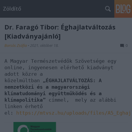
Zöldítő
Dr. Faragó Tibor: Éghajlatváltozás
[Kiadványajánló]
Borsós Zsófia
•
2021. október 18.
0
A Magyar Természetvédők Szövetsége egy
online, ingyenesen elérhető kiadványt
adott közre a
közelmúltban
„ÉGHAJLATVÁLTOZÁS: A
nemzetközi és a magyarországi
klímatudományi együttműködés és a
klímapolitika”
címmel, mely az alábbi
linken érhető
el:
https://mtvsz.hu/uploads/files/A5_Eghaj