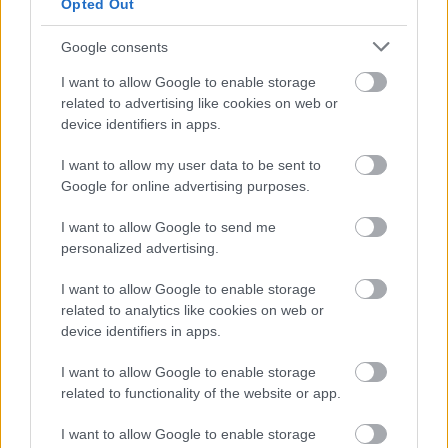
Opted Out
viselt eltérő felelősségek kérdése
is alapvető fontosságú volt és
Google consents
maradt arra nézve, hogy az egyes
I want to allow Google to enable storage
országok, országcsoportok
related to advertising like cookies on web or
device identifiers in apps.
milyen
módon és mértékben készek
hozzájárulni e kockázatos globális
I want to allow my user data to be sent to
környezeti probléma
megoldásához.
Google for online advertising purposes.
Márpedig egyelőre ebben az ügyben
I want to allow Google to send me
a tudomány és a politika – azaz
a
personalized advertising.
tudomány által javasolt és a
politika által vállalt konkrét
I want to allow Google to enable storage
related to analytics like cookies on web or
beavatkozási célok –
device identifiers in apps.
között
jelentékeny a „távolság”.
I want to allow Google to enable storage
Dr. Faragó Tibor
related to functionality of the website or app.
I want to allow Google to enable storage