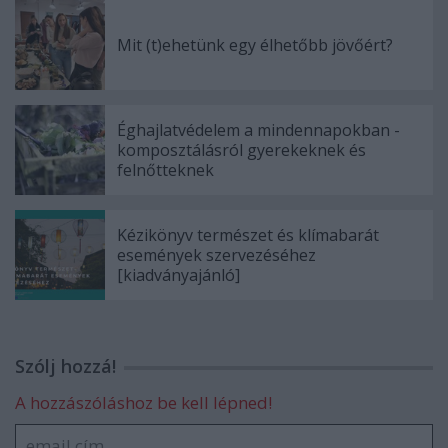
Mit (t)ehetünk egy élhetőbb jövőért?
Éghajlatvédelem a mindennapokban -
komposztálásról gyerekeknek és
felnőtteknek
Kézikönyv természet és klímabarát
események szervezéséhez
[kiadványajánló]
Szólj hozzá!
A hozzászóláshoz be kell lépned!