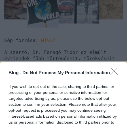
Kép forrása:
MTVSZ
A szerző, Dr. Faragó Tibor az elmúlt
évtizedek főbb történéseit, törekvéseit
mutatja be és a jövőre vonatkozó
tanulságokat is számba veszi. A kiadvány
Blog -
Do Not Process My Personal Information
érdekes olvasmány lehet azok aszámára,
akik érdeklődnek a fenntarthatóság iránt,
If you wish to opt-out of the sale, sharing to third parties, or
aggódva figyelik a klímaváltozás
processing of your personal or sensitive information for
folyamatát és szeretnének képet kapni
targeted advertising by us, please use the below opt-out
arról, hogy milyen lehetőségei, esélyei
section to confirm your selection. Please note that after your
vannak az emberiségnek a folyamat
opt-out request is processed you may continue seeing
megfékezésére, illetve mi hátráltatja
interest-based ads based on personal information utilized by
ezeket a törekvéseket.
us or personal information disclosed to third parties prior to