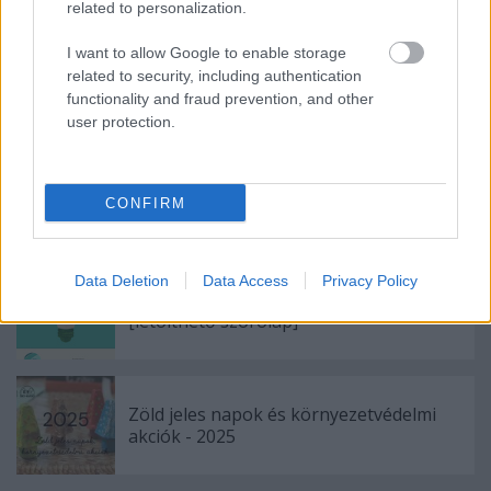
related to personalization.
I want to allow Google to enable storage
related to security, including authentication
Címkék:
klímaváltozás
háttéranyag
ismertterjesztő
functionality and fraud prevention, and other
kiadványajánló
user protection.
CONFIRM
Ajánlott bejegyzések:
Data Deletion
Data Access
Privacy Policy
Klímabarát óvodai rendezvények
[letölthető szórólap]
Zöld jeles napok és környezetvédelmi
akciók - 2025