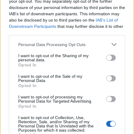
your opt-out. You may separately opt-out of the further
disclosure of your personal information by third parties on the
IAB’s list of downstream participants. This information may
Az ebben az összeállításban
also be disclosed by us to third parties on the
IAB’s List of
Downstream Participants
that may further disclose it to other
érintett témakörre is érvényes,
third parties.
hogy a tudományos közösség
elemzéseinek következtetéseit a
Please note that this website/app uses one or more Google
Personal Data Processing Opt Outs
services and may gather and store information including but
szakpolitikai programokban „többé
not limited to your visit or usage behaviour. You may click to
I want to opt-out of the Sharing of my
vagy kevésbé”
vették és veszik
personal data.
grant or deny consent to Google and its third-party tags to
Opted In
figyelembe más szempontoktól,
use your data for below specified purposes in below Google
consent section.
prioritásoktól függően. A
I want to opt-out of the Sale of my
Personal Data.
„klímaprobléma” az egyik különösen
Opted In
kritikus terület, mert egyéb
I want to opt-out of processing my
vonatkozásai mellett messzemenően
Personal Data for Targeted Advertising.
Opted In
összekapcsolódik számos
kulcsfontosságú ágazati
I want to opt-out of Collection, Use,
Retention, Sale, and/or Sharing of my
tevékenységgel. Nemzetközi
szinten
Personal Data that Is Unrelated with the
Purposes for which it was collected.
pedig a kialakult helyzetért