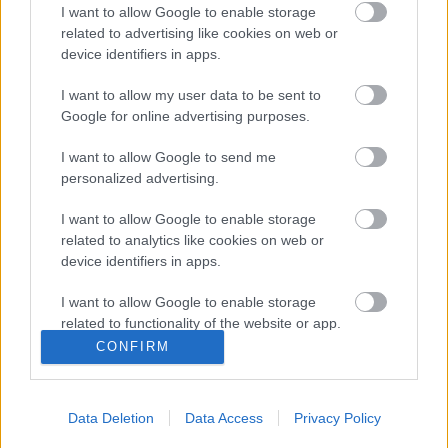
I want to allow Google to enable storage
Édes emlékek - nosztalgiázz az Öko-
related to advertising like cookies on web or
Kuckóval és nyerj sütit!
device identifiers in apps.
I want to allow my user data to be sent to
"Így kapcsolódunk az Európai Mobilitási
Google for online advertising purposes.
Héthez" 2024 - megvalósult programok,
eredményhirdetés
I want to allow Google to send me
personalized advertising.
Bombini és barátai kertje - kézikönyv
I want to allow Google to enable storage
kertbarátoknak [letölthető kiadvány] és
related to analytics like cookies on web or
nyereményjáték
device identifiers in apps.
I want to allow Google to enable storage
related to functionality of the website or app.
"Így kapcsolódunk az Európai Mobilitási
Héthez" 2024 - felhívás és
CONFIRM
nyereményjáték
I want to allow Google to enable storage
related to personalization.
Data Deletion
Data Access
Privacy Policy
I want to allow Google to enable storage
related to security, including authentication