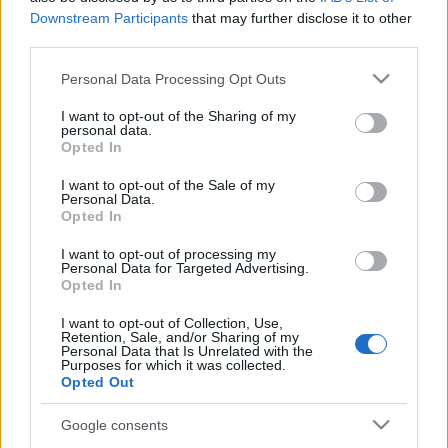
Canva
Downstream Participants
that may further disclose it to other
third parties.
Please note that this website/app uses one or more Google
Personal Data Processing Opt Outs
services and may gather and store information including but
not limited to your visit or usage behaviour. You may click to
I want to opt-out of the Sharing of my
personal data.
grant or deny consent to Google and its third-party tags to
Opted In
use your data for below specified purposes in below Google
consent section.
I want to opt-out of the Sale of my
Címkék:
nyereményjáték
Personal Data.
Opted In
I want to opt-out of processing my
Personal Data for Targeted Advertising.
Opted In
Ajánlott bejegyzések:
I want to opt-out of Collection, Use,
Retention, Sale, and/or Sharing of my
Personal Data that Is Unrelated with the
Purposes for which it was collected.
Kuka-fogyókúra_(kvíz)játék
Opted Out
Google consents