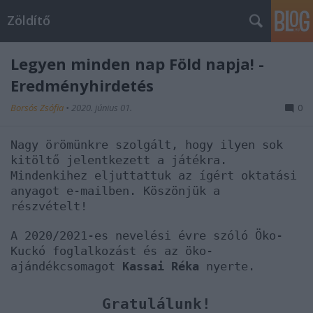
Zöldítő
Legyen minden nap Föld napja! -
Eredményhirdetés
Borsós Zsófia
•
2020. június 01.
0
Nagy örömünkre szolgált, hogy ilyen sok
kitöltő jelentkezett a játékra.
Mindenkihez eljuttattuk az ígért oktatási
anyagot e-mailben. Köszönjük a
részvételt!
A 2020/2021-es nevelési évre szóló Öko-
Kuckó foglalkozást és az öko-
ajándékcsomagot
Kassai Réka
nyerte.
Gratulálunk!