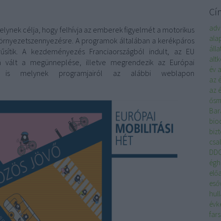
Cí
adv
lynek célja, hogy felhívja az emberek figyelmét a motorikus
ala
környezetszennyezésre. A programok általában a kerékpáros
áll
űsítik.
A kezdeményezés Franciaországból indult, az EU
alt
vált a megünneplése, illetve megrendezik az Európai
év
a
ot is melynek programjairól az alábbi weblapon
az 
az é
ősm
Bar
biod
biz
csa
DD
égh
elő
eső
hul
évk
far