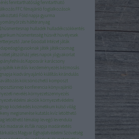
mérés
fenntarthatóság
fenntartható
lálkozás
FFC
filmajánló
foglalkozások
lalkoztató
Föld napja
gyurma
yományőrzés
háttéranyag
i1húsmentesnap
hulladék
hulladékcsökkentés
garikum
húsmentesség
húsvét
hüvelyesek
rtterjesztő
Jane Goodall Intézet
játák
dapedagógusoknak
játék
játékcsomag
kötlet
játszóház
jeles napok
jógyakorlat
pányfelhívás
Kaposvár
karácsony
tyajáték
kérdőív
kezdeményezés
kézmosás
ágnapja
kiadványajánló
kiállítás
kirándulás
maváltozás
kölcsönözhető
komposzt
posztünnep
konferencia
könyvajánló
nyezeti nevelés
környezetszennyezés
nyezetvédelmi akciók
környezetvédelmi
ágnap
közlekedés
kozmetikum
külső világ
ékeny megismerése
kutatás
kvíz
letölthető
ag
letölthető témalap
levegő
levendula
ckó
madarak és fák napja
madáretetés
árkalács
Magyar Éghajlatvédelmi Szövetség