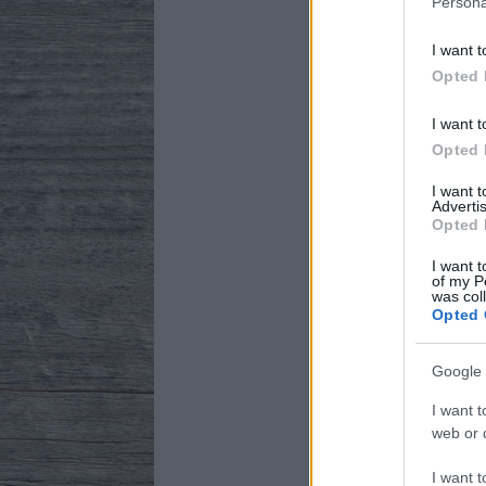
Persona
I want t
Opted 
I want t
Opted 
I want 
Advertis
Opted 
I want t
of my P
was col
Opted 
Google 
K
I want t
web or d
I want t