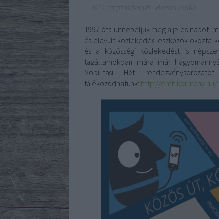
2017. szeptember 08.
-
Borsós Zsófia
1997 óta ünnepeljük meg a jeles napot, me
és elavult közlekedési eszközök okozta 
és a közösségi közlekedést is népszer
tagállamokban mára már hagyománnyá 
Mobilitási Hét rendezvénysorozat
tájékozódhatunk:
http://emh.kormany.hu/