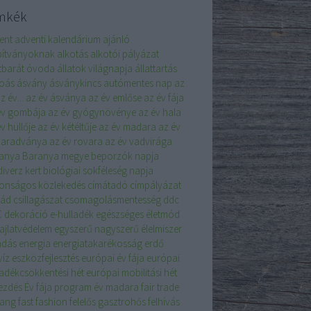
mkék
ent
adventi kalendárium
ajánló
pítványoknak
alkotás
alkotói pályázat
atbarát óvoda
állatok világnapja
állattartás
koás
ásvány
ásványkincs
autómentes nap
az
z év...
az év ásványa
az év emlőse
az év fája
év gombája
az év gyógynövénye
az év hala
v hüllője
az év kétéltűje
az év madara
az év
aradványa
az év rovara
az év vadvirága
anya
Baranya megye
beporzók napja
iverz kert
biológiai sokféleség napja
tonságos közlekedés
címátadó
címpályázat
lád
csillagászat
csomagolásmentesség
ddc
C
dekoráció
e-hulladék
egészséges életmód
ajlatvédelem
egyszerű nagyszerű
élelmiszer
adás
energia
energiatakarékosság
erdő
víz
eszközfejlesztés
európai év fája
európai
ladékcsökkentési hét
európai mobilitási hét
ezdés
Év fája program
év madara
fair trade
sang
fast fashion
felelős gasztrohős
felhívás