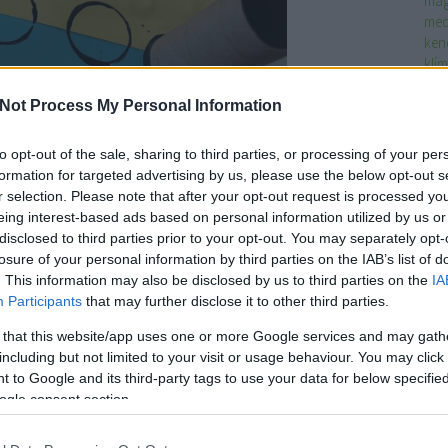
mag
med
ken
klím
műa
nap
Not Process My Personal Information
nél
ép forrása:
Pinteres
nye
to opt-out of the sale, sharing to third parties, or processing of your per
ÖK
formation for targeted advertising by us, please use the below opt-out s
oko
r selection. Please note that after your opt-out request is processed y
öko
eing interest-based ads based on personal information utilized by us or
okt
disclosed to third parties prior to your opt-out. You may separately opt-
elő
losure of your personal information by third parties on the IAB’s list of
 hurkapálca, színes kartonok és gyurma segítségével
ott
. This information may also be disclosed by us to third parties on the
IA
int beszélgethetünk a közlekedés témájáról.
óvo
Participants
that may further disclose it to other third parties.
pap
a szintén a közlekedési táblákat bemutató forgalomirányító
tov
 that this website/app uses one or more Google services and may gath
fest
including but not limited to your visit or usage behaviour. You may click 
sok
 to Google and its third-party tags to use your data for below specifi
sze
ogle consent section.
tan
tav