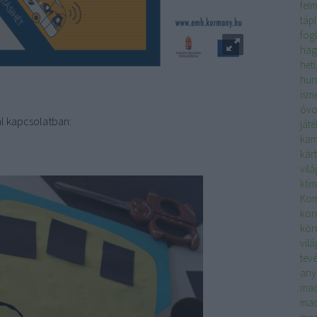
fel
táp
fog
hag
het
hun
isme
óvo
l kapcsolatban:
játé
kam
kár
vil
klí
Kom
kör
kör
vil
tev
any
ma
mad