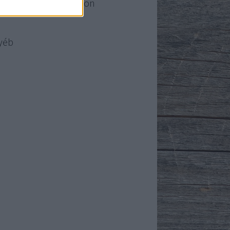
o-Kuckó a facebookon
yéb