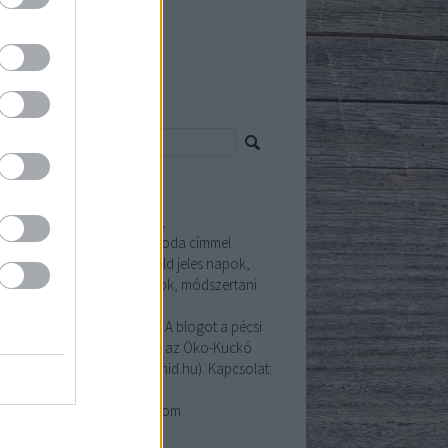
5 május
(
6
)
 április
(
6
)
ább
...
resés
ldítő
ldítő környezeti neveléssel,
ntarthatósággal és Zöld Óvoda címmel
csolatos információkat (zöld jeles napok,
műves ötletek, jógyakorlatok, módszertani
agok, pályázati hírek) kínál
dapedagógusok számára. A blogot a pécsi
khelyű Zöld-Híd Alapítvány, az Öko-Kuckó
ödtetője kezeli (www.zold-hid.hu). Kapcsolat:
sós Zsófia 20/293-33-23,
soszsofia.zoldhid@gmail.com