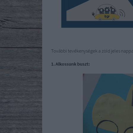
További tevékenységek a zöld jeles nappa
1. Alkossunk buszt: