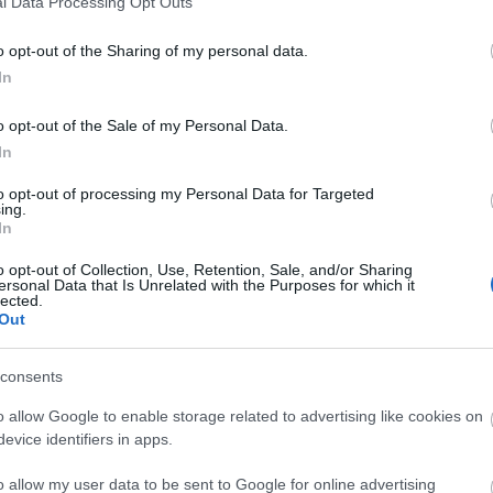
l Data Processing Opt Outs
tem
ter
o opt-out of the Sharing of my personal data.
újr
In
zöl
víz 
o opt-out of the Sale of my Personal Data.
Ala
In
nap
Meg
to opt-out of processing my Personal Data for Targeted
Cím
ing.
In
Ar
o opt-out of Collection, Use, Retention, Sale, and/or Sharing
202
ersonal Data that Is Unrelated with the Purposes for which it
lected.
2026
Out
202
202
202
consents
202
ép forrása:
Pinterest
o allow Google to enable storage related to advertising like cookies on
202
evice identifiers in apps.
202
202
o allow my user data to be sent to Google for online advertising
202