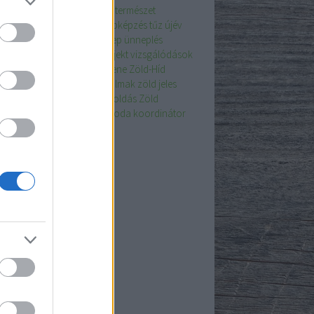
észetvédelem
termésünnep
természet
mészetvédelem
Tolna
továbbképzés
tűz
újév
ahasznosítás
újrapapír
ünnep
ünneplés
den
üveg
Veronika zeneprojekt
vizsgálódások
világnapja
weblap ajánló
zene
Zöld-Híd
pítvány
Zöldítő
zöld fogadalmak
zöld jeles
zöld jeles napok
zöld megoldás
Zöld
oldás
Zöld Óvoda
Zöld Óvoda koordinátor
kefelhő
chívum
6 május
(
6
)
 április
(
6
)
6 március
(
6
)
6 február
(
6
)
6 január
(
6
)
5 december
(
6
)
5 november
(
6
)
5 október
(
6
)
5 szeptember
(
6
)
5 augusztus
(
6
)