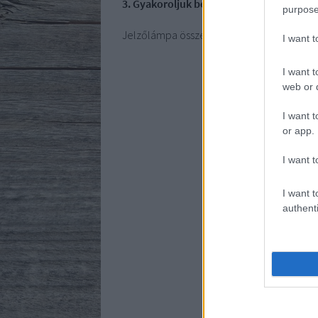
3. Gyakoroljuk be a közlekedési lámpák s
purpose
Jelzőlámpa összeállítása színes papír fel
I want 
I want t
web or d
I want t
or app.
I want t
I want t
authenti
K