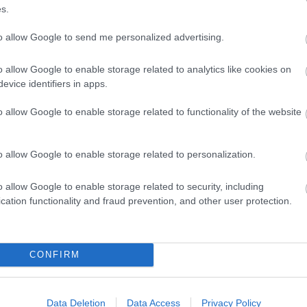
zíneit:
s.
202
2025
használásával
to allow Google to send me personalized advertising.
Tov
o allow Google to enable storage related to analytics like cookies on
Ke
evice identifiers in apps.
o allow Google to enable storage related to functionality of the website
Zö
A Zö
o allow Google to enable storage related to personalization.
fen
kap
o allow Google to enable storage related to security, including
kéz
cation functionality and fraud prevention, and other user protection.
any
óvo
szé
műk
CONFIRM
Bor
bor
ép forrása:
Pinterest
Data Deletion
Data Access
Privacy Policy