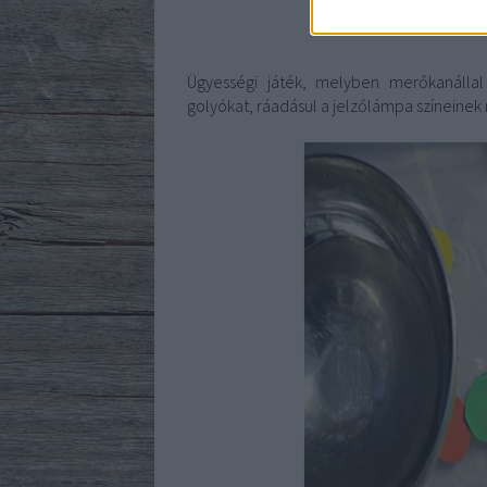
Ügyességi játék, melyben merőkanállal 
golyókat, ráadásul a jelzőlámpa színeine