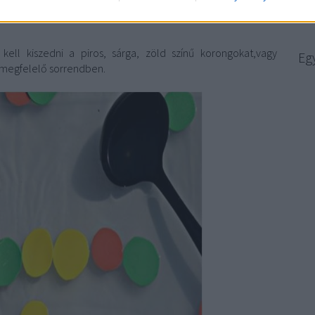
Ök
kell kiszedni a piros, sárga, zöld színű korongokat,vagy
Eg
k megfelelő sorrendben.