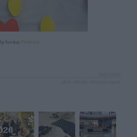
ép forrása:
Pinterest
Szólj hozzá!
játék
alkotás
zöld jeles napok