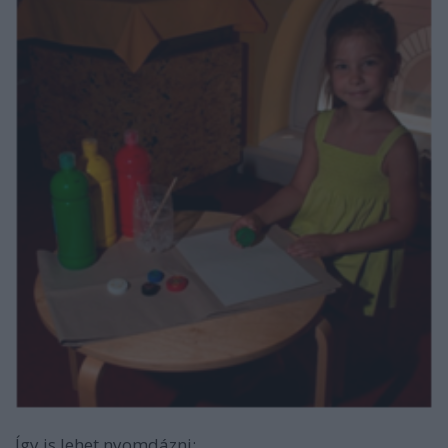
Így is lehet nyomdázni: