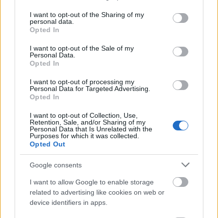
services and may gather and store information including but
not limited to your visit or usage behaviour. You may click to
I want to opt-out of the Sharing of my
personal data.
grant or deny consent to Google and its third-party tags to
Opted In
use your data for below specified purposes in below Google
consent section.
I want to opt-out of the Sale of my
Personal Data.
Opted In
I want to opt-out of processing my
Personal Data for Targeted Advertising.
Opted In
I want to opt-out of Collection, Use,
Retention, Sale, and/or Sharing of my
Personal Data that Is Unrelated with the
Purposes for which it was collected.
Opted Out
Google consents
Memória játék (forrás: Pinterest)
I want to allow Google to enable storage
related to advertising like cookies on web or
device identifiers in apps.