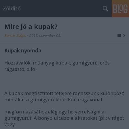
Zöldítő
Mire jó a kupak?
Borsós Zsófia
•
2015. november 05.
0
Kupak nyomda
Hozzávalók: műanyag kupak, gumigyűrű, erős
ragasztó, olló.
A kupak megtisztított tetejére ragasszunk különböző
mintákat a gumigyűrűkből. Kör, csigavonal
megformázásához elég egy helyen elvágni a
gumigyűrűt. A bonyolultabb alakzatokat (pl.: virágot
vagy