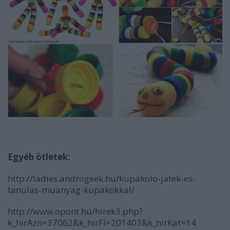
Egyéb ötletek:
http://ladies.androgeek.hu/kupakolo-jatek-es-
tanulas-muanyag-kupakokkal/
http://www.opont.hu/hirek3.php?
k_hirAzn=37062&k_hirFl=201403&k_hirKat=14