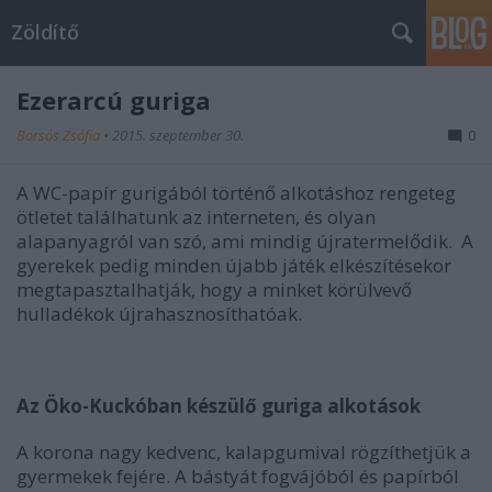
Zöldítő
Ezerarcú guriga
Borsós Zsófia
•
2015. szeptember 30.
0
A WC-papír gurigából történő alkotáshoz rengeteg
ötletet találhatunk az interneten, és olyan
alapanyagról van szó, ami mindig újratermelődik. A
gyerekek pedig minden újabb játék elkészítésekor
megtapasztalhatják, hogy a minket körülvevő
hulladékok újrahasznosíthatóak.
Az Öko-Kuckóban készülő guriga alkotások
A korona nagy kedvenc, kalapgumival rögzíthetjük a
gyermekek fejére. A bástyát fogvájóból és papírból