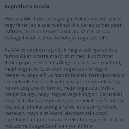
Reptethető madár
Hozzávalók: 1 db papírguriga, A/4-es méretű színes
vagy fehér lap a szárnyaknak, kis darab színes papír
csőrnek, 4 cm-es szívószál darab, színes ceruza
és/vagy filctoll, cellux, kenőfejes ragasztó, olló,
Az A/4-es papíron rajzoljuk meg a szárnyakat és a
farktollakat is tartalmazó, szimmetrikus formát
(fehér papír esetén tetszőlegesen ki is színezhetjük),
majd vágjuk ki. Ezek után ragasszuk fel úgy a
hengerre, hogy elöl, a madár fejénél maradjon hely a
szemeknek. A csőrnek való anyagból vágjunk ki egy
háromszög alakú formát, majd ragasszuk bele a
hengerbe úgy, hogy hegyes vége kilógjon. Ceruzával
vagy filctollal rajzoljuk meg a szemeket a csőr fölötti
részen, a lábakat pedig a farok, és a szárny közötti
részeken, majd a szívószál darabot celluxszal
rögzítsük a madár hátára. Ezek után egy erős, 2-3 m
hosszú madzagot (ami könnyen átfér a